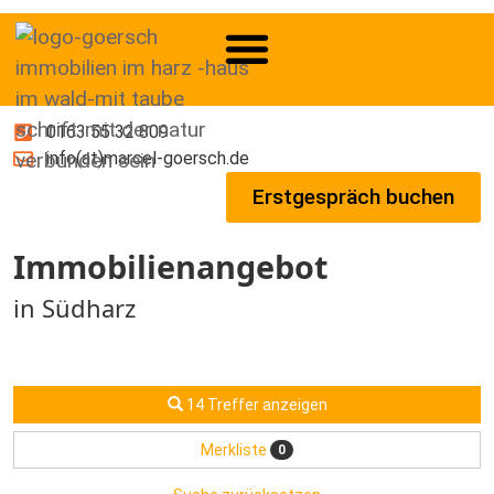
0163 55 32 809
info(at)marcel-goersch.de
Erstgespräch buchen
Immobilien­angebot
in Südharz
14 Treffer anzeigen
Merkliste
0