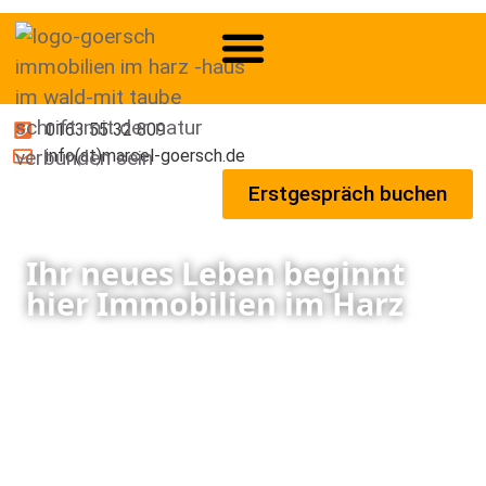
0163 55 32 809
info(at)marcel-goersch.de
Erstgespräch buchen
Ihr neues Leben beginnt
hier Immobilien im Harz