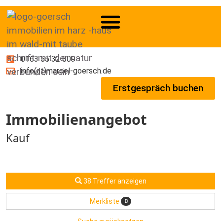
0163 55 32 809
info(at)marcel-goersch.de
Erstgespräch buchen
Immobilien­angebot
Kauf
38 Treffer anzeigen
Merkliste
0