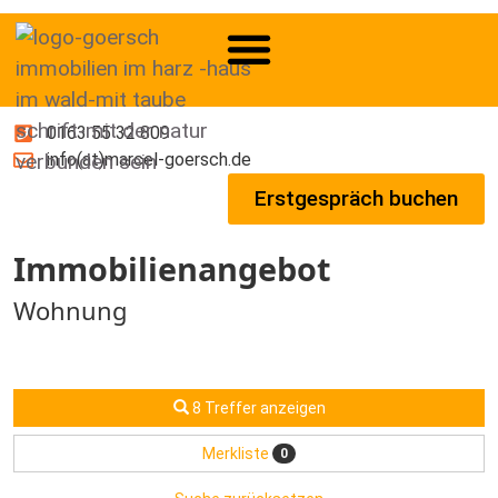
0163 55 32 809
info(at)marcel-goersch.de
Erstgespräch buchen
Immobilien­angebot
Wohnung
8 Treffer anzeigen
Merkliste
0