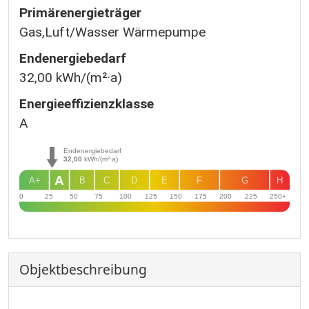
Primärenergieträger
Gas,Luft/Wasser Wärmepumpe
Endenergie­bedarf
32,00 kWh/(m²·a)
Energie­effizienz­klasse
A
Endenergiebedarf
32,00
kWh/(m²·a)
A
A+
B
C
D
E
F
G
H
0
25
50
75
100
125
150
175
200
225
250+
Objekt­beschreibung