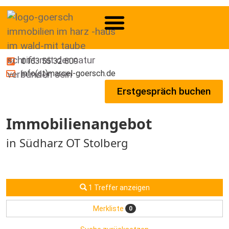
0163 55 32 809
info(at)marcel-goersch.de
Erstgespräch buchen
Immobilien­angebot
in Südharz OT Stolberg
1 Treffer anzeigen
Merkliste
0