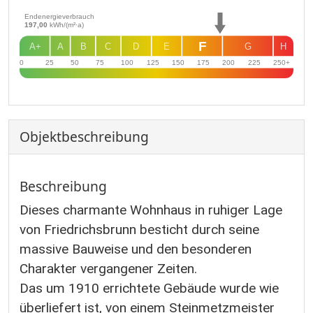
Endenergieverbrauch
197,00
kWh/(m²·a)
F
A+
A
B
C
D
E
G
H
0
25
50
75
100
125
150
175
200
225
250+
Objekt­beschreibung
Beschreibung
Dieses charmante Wohnhaus in ruhiger Lage
von Friedrichsbrunn besticht durch seine
massive Bauweise und den besonderen
Charakter vergangener Zeiten.
Das um 1910 errichtete Gebäude wurde wie
überliefert ist, von einem Steinmetzmeister