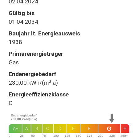
02.04.2024
Gültig bis
01.04.2034
Baujahr lt. Energieausweis
1938
Primärenergieträger
Gas
Endenergie­bedarf
230,00 kWh/(m²·a)
Energie­effizienz­klasse
G
Endenergiebedarf
230,00
kWh/(m²·a)
G
A+
A
B
C
D
E
F
H
0
25
50
75
100
125
150
175
200
225
250+