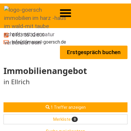
0163 55 32 809
info(at)marcel-goersch.de
Erstgespräch buchen
Immobilien­angebot
in Ellrich
1 Treffer anzeigen
Merkliste
0